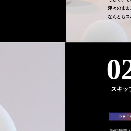
津々のまま
津々のまま
​なんとも
​なんとも
0
！
スキッ
DET