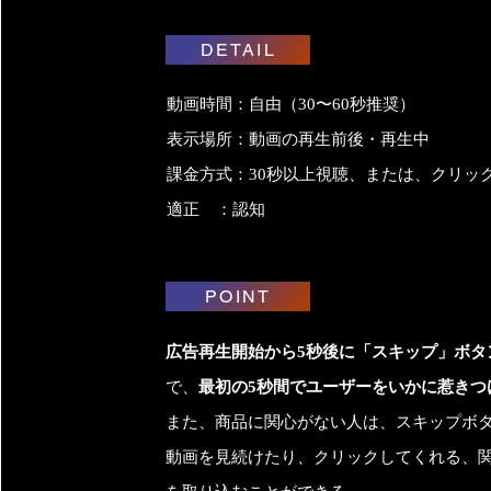
DETAIL
DETAIL
動画時間：自由（30〜60秒推奨）
動画時間：自由（30〜60秒推奨）
表示場所：動画の再生前後・再生中
表示場所：動画の再生前後・再生中
課金方式：30秒以上視聴、または、クリッ
課金方式：30秒以上視聴、または、クリッ
適正 ：認知
適正 ：認知
POINT
POINT
広告再生開始から5秒後に「スキップ」ボタ
広告再生開始から5秒後に「スキップ」ボタ
で、
で、
最初の5秒間でユーザーをいかに惹きつ
最初の5秒間でユーザーをいかに惹きつ
また、商品に関心がない人は、スキップボ
また、商品に関心がない人は、スキップボ
動画を見続けたり、クリックしてくれる、
動画を見続けたり、クリックしてくれる、