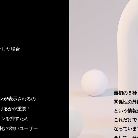
クした場合
クした場合
最初の５秒
最初の５秒
ンが表示
ンが表示
されるの
されるの
関係性の外
関係性の外
けるか
けるか
が重要！
が重要！
という情報
という情報
タンを押すため
タンを押すため
これだけで
これだけで
関心の強いユーザー
関心の強いユーザー
なっていま
なっていま
そして、そ
そして、そ