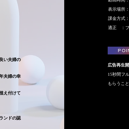
動画時間：
表示場所
課金方式：
適正 ：
POI
良い夫婦の
広告再生開
15秒間フ
年夫婦の幸
もらうこ
植え付けて
ランドの認