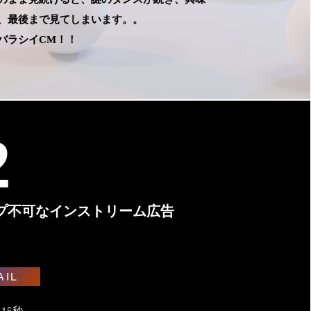
、最後まで見てしまいます。。
、最後まで見てしまいます。。
スバラシイCM！！
スバラシイCM！！
2
プ不可なインストリーム広告
AIL