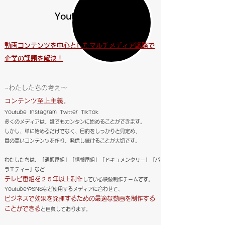
Youtube制作
動画コンテンツを中心としたマルチメディア戦略で
企業の課題を解決！
わたしたちの考え〜
〜
コンテンツ至上主義。
Youtube Instagram Twitter TikTok
多くのメディアは、誰でもカンタンに始めることができます。
しかし、単に始めるだけでなく、目的をしっかりと見定め、
質の高いコンテンツを作り、
発信し続けることが大切です。
わたしたちは、
「通販番組」「情報番組」「ドキュメンタリー」「バ
ラエティー」など
テレビ番組を２５年以上制作
している映像制作チームです。
YoutubeやSNSなど使用するメディアに合わせて、
ビジネスで効果を発揮するための最適な動画を制作する
ことができる
と自負しております。