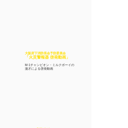
大阪府下消防長会予防委員会
「火災警報器 啓発動画」
M-1チャンピオン・ミルクボーイの
漫才による啓発動画