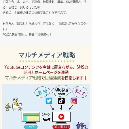
企画から、ホームページ制作、動画撮影、編集、SNS運用と、全
て、自社で一貫して行うため
迅速に、企業様の課題に対応することができます。
もちろん「納品したら終わり」ではなく、「納品してからがスター
ト」
PDCAを繰り返し、最終目標達成へ！
​マルチメディア戦略
Youtubeコンテンツを主軸に置きながら、
SNSの
活用と
ホームページを連動
マルチメディア戦略
目標達成
で
を目指します！