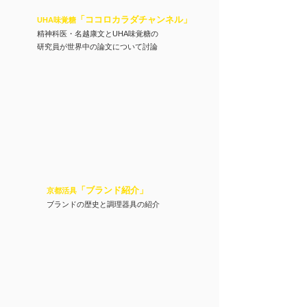
「ココロカラダチャンネル
」
UHA味覚糖
精神科医・名越康文とUHA味覚糖の
​研究員が世界中の論文について討論
「ブランド紹介
」
京都活具
ブランドの歴史と調理器具の紹介