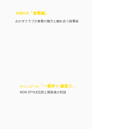
「倉敷編」
JR西日本
おかずクラブが倉敷の魅力と触れ合う旅番組
「一番搾り 糖質０
」
キリンビール
NON STYLE石田と開発者が対談