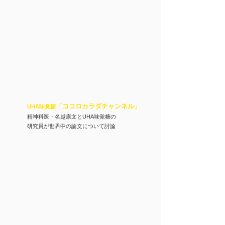
「ココロカラダチャンネル
」
UHA味覚糖
精神科医・名越康文とUHA味覚糖の
​研究員が世界中の論文について討論