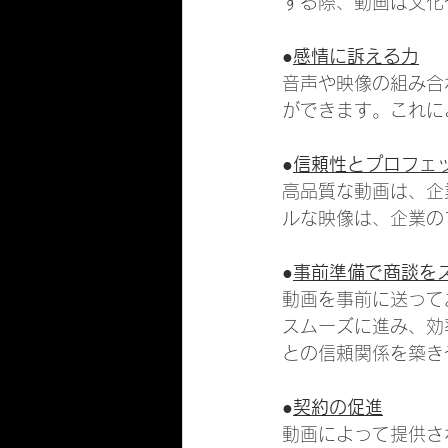
する際、動画は文化
●
感情に訴える力
音声や映像の組み合
ができます。これに
●
信頼性とプロフェ
高品質な動画は、企
ルな映像は、企業の
●
事前準備で商談を
動画を事前に送って
スムーズに進み、効
との信頼関係を築き
●
契約の促進
動画によって提供さ