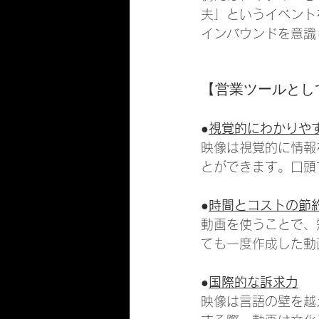
夫」というイベント
インバウンドを意識
【営業ツールとし
●
視覚的にわかりや
映像は視覚的に情報
とができます。口頭
●
時間とコストの節
動画を使うことで、
ても一度作成した動
●
国際的な訴求力
映像は言語の壁を越