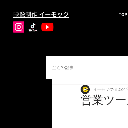
映像制作
イーモック
TOP
全ての記事
イーモック
2024
営業ツー