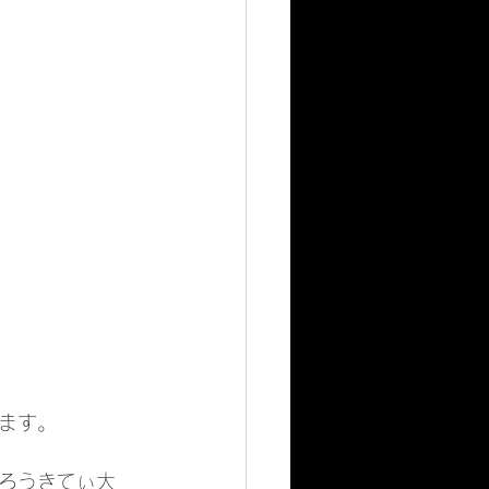
ます。
ろうきてぃ大